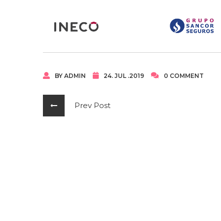
BY ADMIN
24. JUL .2019
0 COMMENT
Prev Post